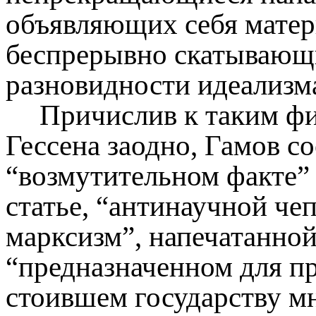
объявляющих себя матер
беспрерывно скатывающи
разновидности идеализм
Причислив к таким ф
Гессена заодно, Гамов с
“возмутительном факте” 
статье, “антинаучной ч
марксизм”, напечатанной
“предназначенном для п
стоившем государству мн